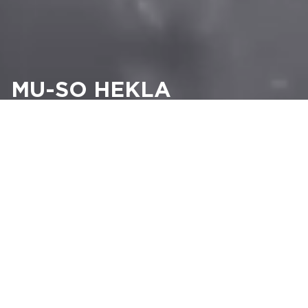
MU-SO HEKLA
Immersyjny system all-in-one
ODKRYJ
KOLEKCJE FOCAL